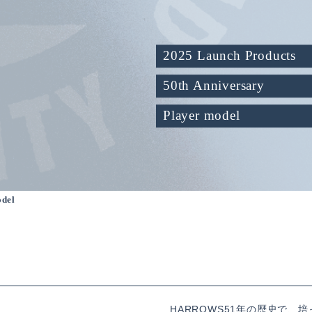
2025 Launch Products
50th Anniversary
Player model
del
D
HARROWS51年の歴史で、