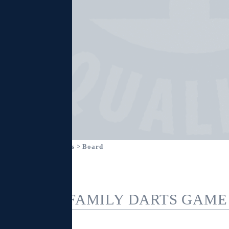
Home
>
Products
> Board
FAMILY DARTS GAME