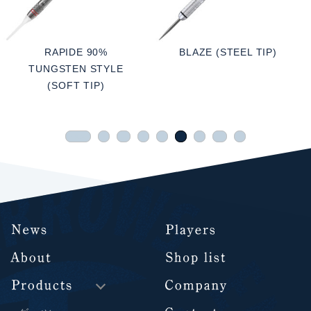
RAPIDE 90%
BLAZE (STEEL TIP)
TUNGSTEN STYLE
(SOFT TIP)
« 先頭
«
...
6
7
8
9
10
»