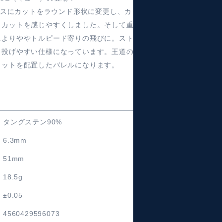
ベースにカットをラウンド形状に変更し、カット
しカットを感じやすくしました。そして重心
によりややトルピード寄りの飛びに。ストレ
も投げやすい仕様になっています。王道のロ
カットを配置したバレルになります。
タングステン90%
6.3mm
51mm
18.5g
±0.05
4560429596073