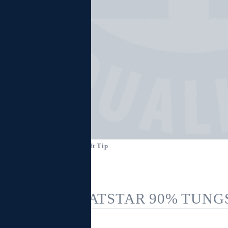
Home
>
Products
> Soft Tip
HEATSTAR 90% TUNG