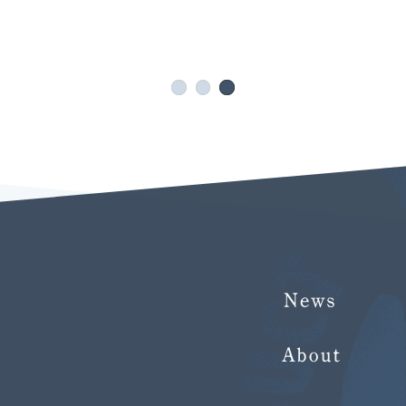
«
1
2