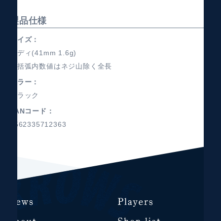
製品仕様
サイズ
ミディ(41mm 1.6g)
※括弧内数値はネジ山除く全長
カラー
ブラック
JANコード
4562335712363